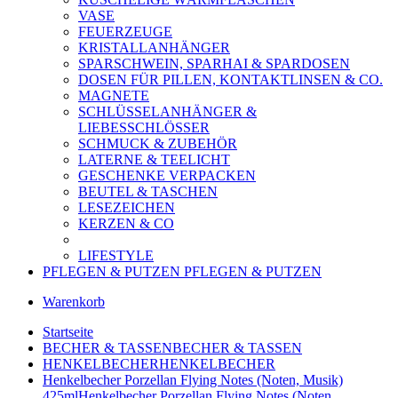
VASE
FEUERZEUGE
KRISTALLANHÄNGER
SPARSCHWEIN, SPARHAI & SPARDOSEN
DOSEN FÜR PILLEN, KONTAKTLINSEN & CO.
MAGNETE
SCHLÜSSELANHÄNGER &
LIEBESSCHLÖSSER
SCHMUCK & ZUBEHÖR
LATERNE & TEELICHT
GESCHENKE VERPACKEN
BEUTEL & TASCHEN
LESEZEICHEN
KERZEN & CO
LIFESTYLE
PFLEGEN & PUTZEN
PFLEGEN & PUTZEN
Warenkorb
Startseite
BECHER & TASSEN
BECHER & TASSEN
HENKELBECHER
HENKELBECHER
Henkelbecher Porzellan Flying Notes (Noten, Musik)
425ml
Henkelbecher Porzellan Flying Notes (Noten, ...