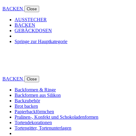
BACKEN
Close
AUSSTECHER
BACKEN
GEBÄCKDOSEN
Springe zur Hauptkategorie
BACKEN
Close
Backformen & Ringe
Backformen aus Silikon
Backzubehör
Brot backen
Papierbackförmchen
Pralinen-, Konfekt und Schokoladenformen
Tortendekorationen
Tortengitter, Tortenunterlagen