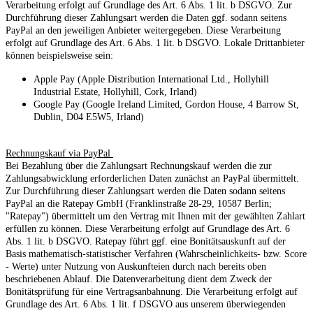
Verarbeitung erfolgt auf Grundlage des Art. 6 Abs. 1 lit. b DSGVO. Zur
Durchführung dieser Zahlungsart werden die Daten ggf. sodann seitens
PayPal an den jeweiligen Anbieter weitergegeben. Diese Verarbeitung
erfolgt auf Grundlage des Art. 6 Abs. 1 lit. b DSGVO. Lokale Drittanbieter
können beispielsweise sein:
Apple Pay (Apple Distribution International Ltd., Hollyhill
Industrial Estate, Hollyhill, Cork, Irland)
Google Pay (Google Ireland Limited, Gordon House, 4 Barrow St,
Dublin, D04 E5W5, Irland)
Rechnungskauf via PayPal
Bei Bezahlung über die Zahlungsart Rechnungskauf werden die zur
Zahlungsabwicklung erforderlichen Daten zunächst an PayPal übermittelt.
Zur Durchführung dieser Zahlungsart werden die Daten sodann seitens
PayPal an die Ratepay GmbH (Franklinstraße 28-29, 10587 Berlin;
"Ratepay") übermittelt um den Vertrag mit Ihnen mit der gewählten Zahlart
erfüllen zu können. Diese Verarbeitung erfolgt auf Grundlage des Art. 6
Abs. 1 lit. b DSGVO. Ratepay führt ggf. eine Bonitätsauskunft auf der
Basis mathematisch-statistischer Verfahren (Wahrscheinlichkeits- bzw. Score
- Werte) unter Nutzung von Auskunfteien durch nach bereits oben
beschriebenen Ablauf. Die Datenverarbeitung dient dem Zweck der
Bonitätsprüfung für eine Vertragsanbahnung. Die Verarbeitung erfolgt auf
Grundlage des Art. 6 Abs. 1 lit. f DSGVO aus unserem überwiegenden