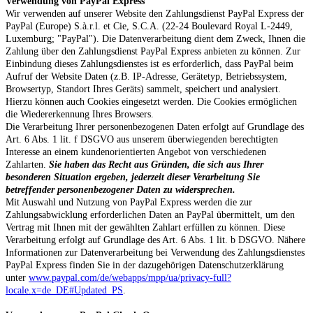
Verwendung von PayPal Express
Wir verwenden auf unserer Website den Zahlungsdienst PayPal Express der
PayPal (Europe) S.à.r.l. et Cie, S.C.A. (22-24 Boulevard Royal L-2449,
Luxemburg; "PayPal"). Die Datenverarbeitung dient dem Zweck, Ihnen die
Zahlung über den Zahlungsdienst PayPal Express anbieten zu können. Zur
Einbindung dieses Zahlungsdienstes ist es erforderlich, dass PayPal beim
Aufruf der Website Daten (z.B. IP-Adresse, Gerätetyp, Betriebssystem,
Browsertyp, Standort Ihres Geräts) sammelt, speichert und analysiert.
Hierzu können auch Cookies eingesetzt werden. Die Cookies ermöglichen
die Wiedererkennung Ihres Browsers.
Die Verarbeitung Ihrer personenbezogenen Daten erfolgt auf Grundlage des
Art. 6 Abs. 1 lit. f DSGVO aus unserem überwiegenden berechtigten
Interesse an einem kundenorientierten Angebot von verschiedenen
Zahlarten.
Sie haben das Recht aus Gründen, die sich aus Ihrer
besonderen Situation ergeben, jederzeit dieser Verarbeitung Sie
betreffender personenbezogener Daten zu widersprechen.
Mit Auswahl und Nutzung von PayPal Express werden die zur
Zahlungsabwicklung erforderlichen Daten an PayPal übermittelt, um den
Vertrag mit Ihnen mit der gewählten Zahlart erfüllen zu können. Diese
Verarbeitung erfolgt auf Grundlage des Art. 6 Abs. 1 lit. b DSGVO. Nähere
Informationen zur Datenverarbeitung bei Verwendung des Zahlungsdienstes
PayPal Express finden Sie in der dazugehörigen Datenschutzerklärung
unter
www.paypal.com/de/webapps/mpp/ua/privacy-full?
locale.x=de_DE#Updated_PS
.