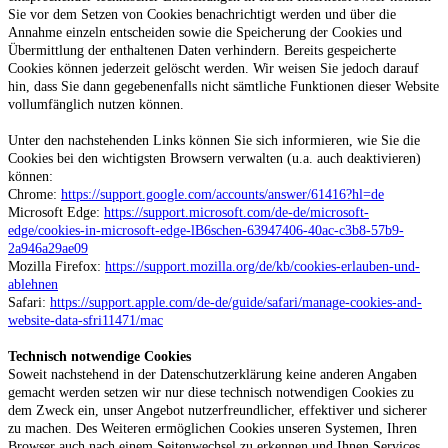
Sie vor dem Setzen von Cookies benachrichtigt werden und über die
Annahme einzeln entscheiden sowie die Speicherung der Cookies und
Übermittlung der enthaltenen Daten verhindern. Bereits gespeicherte
Cookies können jederzeit gelöscht werden. Wir weisen Sie jedoch darauf
hin, dass Sie dann gegebenenfalls nicht sämtliche Funktionen dieser Website
vollumfänglich nutzen können.
Unter den nachstehenden Links können Sie sich informieren, wie Sie die
Cookies bei den wichtigsten Browsern verwalten (u.a. auch deaktivieren)
können:
Chrome:
https://support.google.com/accounts/answer/61416?hl=de
Microsoft Edge:
https://support.microsoft.com/de-de/microsoft-
edge/cookies-in-microsoft-edge-lB6schen-63947406-40ac-c3b8-57b9-
2a946a29ae09
Mozilla Firefox:
https://support.mozilla.org/de/kb/cookies-erlauben-und-
ablehnen
Safari:
https://support.apple.com/de-de/guide/safari/manage-cookies-and-
website-data-sfri11471/mac
Technisch notwendige Cookies
Soweit nachstehend in der Datenschutzerklärung keine anderen Angaben
gemacht werden setzen wir nur diese technisch notwendigen Cookies zu
dem Zweck ein, unser Angebot nutzerfreundlicher, effektiver und sicherer
zu machen. Des Weiteren ermöglichen Cookies unseren Systemen, Ihren
Browser auch nach einem Seitenwechsel zu erkennen und Ihnen Services