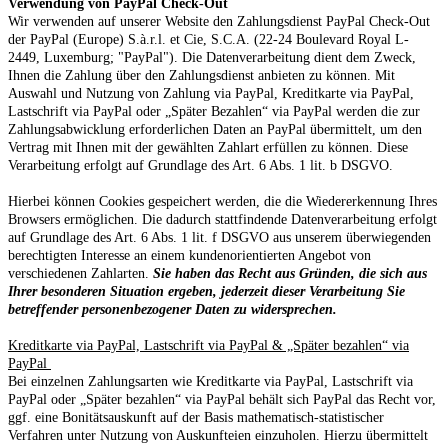
Verwendung von PayPal Check-Out
Wir verwenden auf unserer Website den Zahlungsdienst PayPal Check-Out
der PayPal (Europe) S.à.r.l. et Cie, S.C.A. (22-24 Boulevard Royal L-
2449, Luxemburg; "PayPal"). Die Datenverarbeitung dient dem Zweck,
Ihnen die Zahlung über den Zahlungsdienst anbieten zu können. Mit
Auswahl und Nutzung von Zahlung via PayPal, Kreditkarte via PayPal,
Lastschrift via PayPal oder „Später Bezahlen“ via PayPal werden die zur
Zahlungsabwicklung erforderlichen Daten an PayPal übermittelt, um den
Vertrag mit Ihnen mit der gewählten Zahlart erfüllen zu können. Diese
Verarbeitung erfolgt auf Grundlage des Art. 6 Abs. 1 lit. b DSGVO.
Hierbei können Cookies gespeichert werden, die die Wiedererkennung Ihres
Browsers ermöglichen. Die dadurch stattfindende Datenverarbeitung erfolgt
auf Grundlage des Art. 6 Abs. 1 lit. f DSGVO aus unserem überwiegenden
berechtigten Interesse an einem kundenorientierten Angebot von
verschiedenen Zahlarten.
Sie haben das Recht aus Gründen, die sich aus
Ihrer besonderen Situation ergeben, jederzeit dieser Verarbeitung Sie
betreffender personenbezogener Daten zu widersprechen.
Kreditkarte via PayPal, Lastschrift via PayPal & „Später bezahlen“ via
PayPal
Bei einzelnen Zahlungsarten wie Kreditkarte via PayPal, Lastschrift via
PayPal oder „Später bezahlen“ via PayPal behält sich PayPal das Recht vor,
ggf. eine Bonitätsauskunft auf der Basis mathematisch-statistischer
Verfahren unter Nutzung von Auskunfteien einzuholen. Hierzu übermittelt