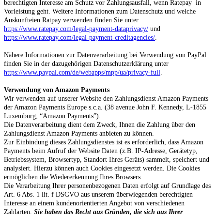
berechtigten Interesse am Schutz vor Zahlungsausfall, wenn Ratepay in
Vorleistung geht. Weitere Informationen zum Datenschutz und welche
Auskunfteien Ratpay verwenden finden Sie unter
https://www.ratepay.com/legal-payment-dataprivacy/
und
https://www.ratepay.com/legal-payment-creditagencies/
.
Nähere Informationen zur Datenverarbeitung bei Verwendung von PayPal
finden Sie in der dazugehörigen Datenschutzerklärung unter
https://www.paypal.com/de/webapps/mpp/ua/privacy-full
.
Verwendung von Amazon Payments
Wir verwenden auf unserer Website den Zahlungsdienst Amazon Payments
der Amazon Payments Europe s.c.a. (38 avenue John F. Kennedy, L-1855
Luxemburg; “Amazon Payments”).
Die Datenverarbeitung dient dem Zweck, Ihnen die Zahlung über den
Zahlungsdienst Amazon Payments anbieten zu können.
Zur Einbindung dieses Zahlungsdienstes ist es erforderlich, dass Amazon
Payments beim Aufruf der Website Daten (z.B. IP-Adresse, Gerätetyp,
Betriebssystem, Browsertyp, Standort Ihres Geräts) sammelt, speichert und
analysiert. Hierzu können auch Cookies eingesetzt werden. Die Cookies
ermöglichen die Wiedererkennung Ihres Browsers.
Die Verarbeitung Ihrer personenbezogenen Daten erfolgt auf Grundlage des
Art. 6 Abs. 1 lit. f DSGVO aus unserem überwiegenden berechtigten
Interesse an einem kundenorientierten Angebot von verschiedenen
Zahlarten.
Sie haben das Recht aus Gründen, die sich aus Ihrer