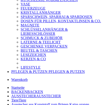
VASE
FEUERZEUGE
KRISTALLANHÄNGER
SPARSCHWEIN, SPARHAI & SPARDOSEN
DOSEN FÜR PILLEN, KONTAKTLINSEN & CO.
MAGNETE
SCHLÜSSELANHÄNGER &
LIEBESSCHLÖSSER
SCHMUCK & ZUBEHÖR
LATERNE & TEELICHT
GESCHENKE VERPACKEN
BEUTEL & TASCHEN
LESEZEICHEN
KERZEN & CO
LIFESTYLE
PFLEGEN & PUTZEN
PFLEGEN & PUTZEN
Warenkorb
Startseite
BACKEN
BACKEN
AUSSTECHER
AUSSTECHER
Tiere
Tiere
Ausstecher aus Kunststoff zum Prägen Katze orange