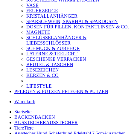
VASE
FEUERZEUGE
KRISTALLANHÄNGER
SPARSCHWEIN, SPARHAI & SPARDOSEN
DOSEN FÜR PILLEN, KONTAKTLINSEN & CO.
MAGNETE
SCHLÜSSELANHÄNGER &
LIEBESSCHLÖSSER
SCHMUCK & ZUBEHÖR
LATERNE & TEELICHT
GESCHENKE VERPACKEN
BEUTEL & TASCHEN
LESEZEICHEN
KERZEN & CO
LIFESTYLE
PFLEGEN & PUTZEN
PFLEGEN & PUTZEN
Warenkorb
Startseite
BACKEN
BACKEN
AUSSTECHER
AUSSTECHER
Tiere
Tiere
Ausstecher Hund Schäferhund Edelstahl 7,5cm
Ausstecher