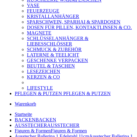
VASE
FEUERZEUGE
KRISTALLANHÄNGER
SPARSCHWEIN, SPARHAI & SPARDOSEN
DOSEN FÜR PILLEN, KONTAKTLINSEN & CO.
MAGNETE
SCHLÜSSELANHÄNGER &
LIEBESSCHLÖSSER
SCHMUCK & ZUBEHÖR
LATERNE & TEELICHT
GESCHENKE VERPACKEN
BEUTEL & TASCHEN
LESEZEICHEN
KERZEN & CO
LIFESTYLE
PFLEGEN & PUTZEN
PFLEGEN & PUTZEN
Warenkorb
Startseite
BACKEN
BACKEN
AUSSTECHER
AUSSTECHER
Figuren & Formen
Figuren & Formen
Ausstecher Ballerina 1 Edelstahl 11cm
Ausstecher Ballerina 1