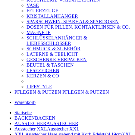
VASE
FEUERZEUGE
KRISTALLANHÄNGER
SPARSCHWEIN, SPARHAI & SPARDOSEN
DOSEN FÜR PILLEN, KONTAKTLINSEN & CO.
MAGNETE
SCHLÜSSELANHÄNGER &
LIEBESSCHLÖSSER
SCHMUCK & ZUBEHÖR
LATERNE & TEELICHT
GESCHENKE VERPACKEN
BEUTEL & TASCHEN
LESEZEICHEN
KERZEN & CO
LIFESTYLE
PFLEGEN & PUTZEN
PFLEGEN & PUTZEN
Warenkorb
Startseite
BACKEN
BACKEN
AUSSTECHER
AUSSTECHER
Ausstecher XXL
Ausstecher XXL
XXL Ausstecher Hase stehend mit Korb Edelstahl 19cm
XXL