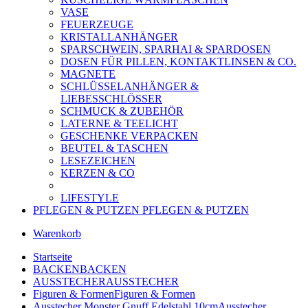
VASE
FEUERZEUGE
KRISTALLANHÄNGER
SPARSCHWEIN, SPARHAI & SPARDOSEN
DOSEN FÜR PILLEN, KONTAKTLINSEN & CO.
MAGNETE
SCHLÜSSELANHÄNGER &
LIEBESSCHLÖSSER
SCHMUCK & ZUBEHÖR
LATERNE & TEELICHT
GESCHENKE VERPACKEN
BEUTEL & TASCHEN
LESEZEICHEN
KERZEN & CO
LIFESTYLE
PFLEGEN & PUTZEN
PFLEGEN & PUTZEN
Warenkorb
Startseite
BACKEN
BACKEN
AUSSTECHER
AUSSTECHER
Figuren & Formen
Figuren & Formen
Ausstecher Monster Gnuff Edelstahl 10cm
Ausstecher