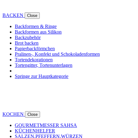
BACKEN
Close
Backformen & Ringe
Backformen aus Silikon
Backzubehör
Brot backen
Papierbackförmchen
Pralinen-, Konfekt und Schokoladenformen
Tortendekorationen
Tortengitter, Tortenunterlagen
Springe zur Hauptkategorie
KOCHEN
Close
GOURMETMESSER SAHSA
KÜCHENHELFER
SALZEN,PFEFFERN,WÜRZEN